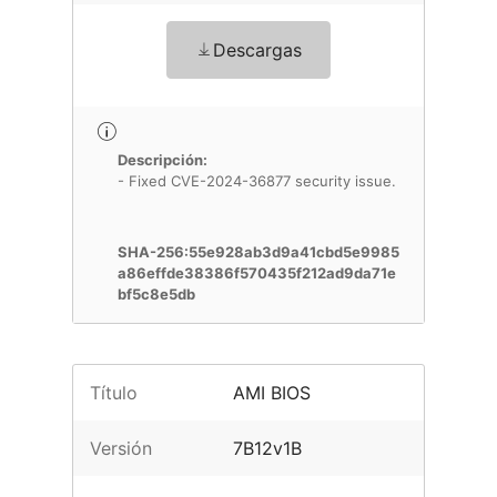
Descargas
Descripción:
- Fixed CVE-2024-36877 security issue.
SHA-256:55e928ab3d9a41cbd5e9985
a86effde38386f570435f212ad9da71e
bf5c8e5db
Título
AMI BIOS
Versión
7B12v1B