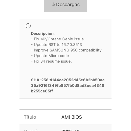
Descargas
Descripción:
- Fix M2/Optane Genie issue.
- Update RST to 16.7.0.3513
- Improve SAMSUNG 950 compatibility.
- Update Micro code
- Fix S4 resume issue.
SHA-256:d144ea2052d45e6b2bb50ae
35a9216f349fb857fb0d8ad8eea4348
b255ce65ff
Título
AMI BIOS