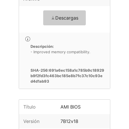
Descargas
Descripción:
- Improved memory compatibility.
SHA-256:691a6ec158a1c785b9c18929
b9f2fd3fc463bc185e8b7fc37c10c93e
d4d1ab93
Título
AMI BIOS
Versión
7B12v18