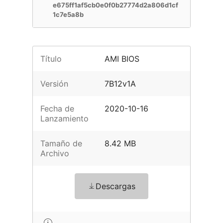
e675ff1af5cb0e0f0b27774d2a806d1cf
1c7e5a8b
Título
AMI BIOS
Versión
7B12v1A
Fecha de
2020-10-16
Lanzamiento
Tamaño de
8.42 MB
Archivo
Descargas