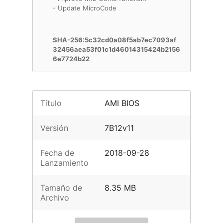
- Update MicroCode
SHA-256:5c32cd0a08f5ab7ec7093af
32456aea53f01c1d46014315424b2156
6e7724b22
Título
AMI BIOS
Versión
7B12v11
Fecha de
2018-09-28
Lanzamiento
Tamaño de
8.35 MB
Archivo