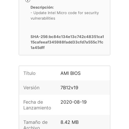
Descripción:
- Update Intel Micro code for security
vulnerabilities
SHA-256:bc84c134e13c742c48351ca1
15cafeeaf345988fadd33cfd7a555c7fc
1a45dff
Título
AMI BIOS
Versión
7B12v19
Fecha de
2020-08-19
Lanzamiento
Tamaño de
8.42 MB
Archivo