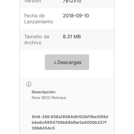
Versión
7B12v10
Fecha de
2018-09-10
Lanzamiento
Tamaño de
8.31 MB
Archivo
Descargas
Descripción:
New BIOS Release
SHA-256:858a19584d9102bf1fbe55f4d
b4a6c6994709b88bfbe5a6000b337f
39b8454c5