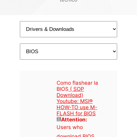
Como flashear la
BIOS
( SOP
Download)
Youtube: MSI®
HOW-TO use M-
FLASH for BIOS
Attention:
Users who
download BIOS