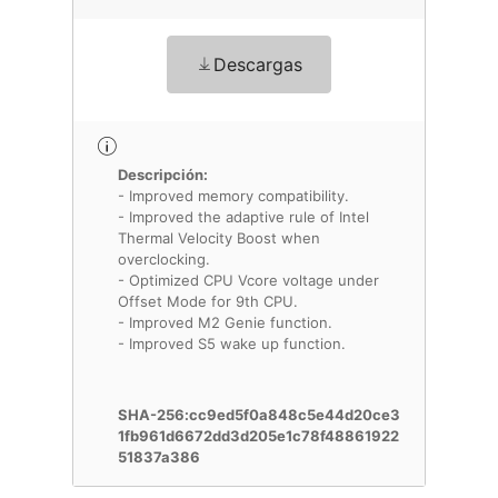
Descargas
Descripción:
- Improved memory compatibility.
- Improved the adaptive rule of Intel
Thermal Velocity Boost when
overclocking.
- Optimized CPU Vcore voltage under
Offset Mode for 9th CPU.
- Improved M2 Genie function.
- Improved S5 wake up function.
SHA-256:cc9ed5f0a848c5e44d20ce3
1fb961d6672dd3d205e1c78f48861922
51837a386