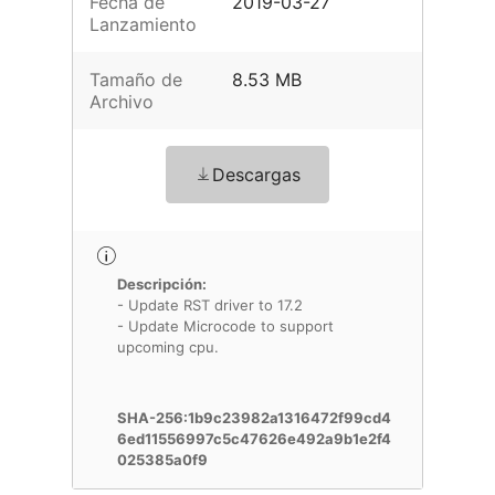
Fecha de
2019-03-27
Lanzamiento
Tamaño de
8.53 MB
Archivo
Descargas
Descripción:
- Update RST driver to 17.2
- Update Microcode to support
upcoming cpu.
SHA-256:1b9c23982a1316472f99cd4
6ed11556997c5c47626e492a9b1e2f4
025385a0f9