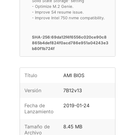
Solid State Storage" setting
- Optimize M.2 Genie.
- Improve S4 resume issue.
- Improve Intel 750 nvme compatibility.
SHA-256:69da12f4f6556c020ce90c8
865b4def824f0acd786e951a04243e3
b80f1b724f
Título
AMI BIOS
Versión
7B12v13
Fecha de
2019-01-24
Lanzamiento
Tamaño de
8.45 MB
Archivo