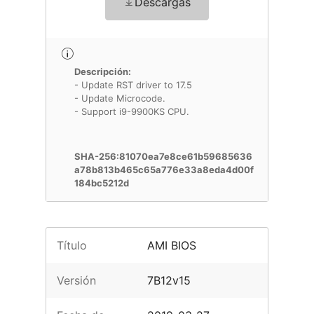
Descargas
Descripción:
- Update RST driver to 17.5
- Update Microcode.
- Support i9-9900KS CPU.
SHA-256:81070ea7e8ce61b59685636
a78b813b465c65a776e33a8eda4d00f
184bc5212d
Título
AMI BIOS
Versión
7B12v15