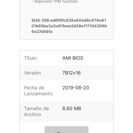
- Improved TPM function.
SHA-256:ad6f0fc928a604d9c976e61
01b95ba3a3a81feee2d38e117104299b
6e27d48fa
Título
AMI BIOS
Versión
7B12v16
Fecha de
2019-08-20
Lanzamiento
Tamaño de
8.60 MB
Archivo