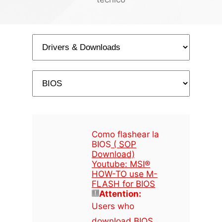
Como flashear la
BIOS
( SOP
Download)
Youtube: MSI®
HOW-TO use M-
FLASH for BIOS
Attention:
Users who
download BIOS