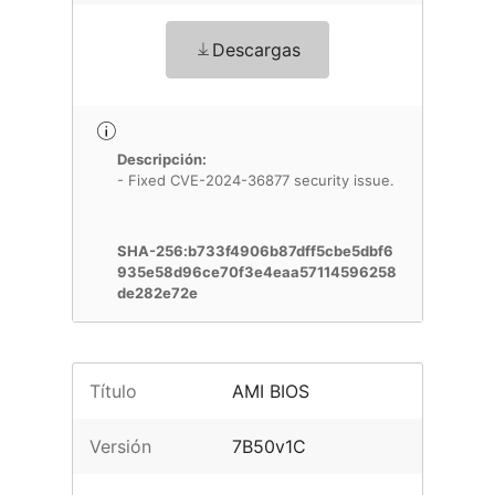
Descargas
Descripción:
- Fixed CVE-2024-36877 security issue.
SHA-256:b733f4906b87dff5cbe5dbf6
935e58d96ce70f3e4eaa57114596258
de282e72e
Título
AMI BIOS
Versión
7B50v1C