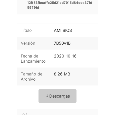
12ff53fbcaffc25d21cd7915d84cce37fd
5979bf
Título
AMI BIOS
Versión
7B50v1B
Fecha de
2020-10-16
Lanzamiento
Tamaño de
8.26 MB
Archivo
Descargas