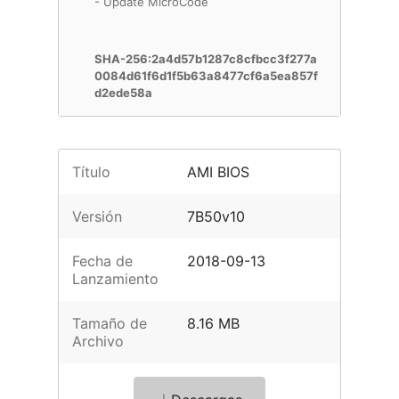
- Update MicroCode
SHA-256:2a4d57b1287c8cfbcc3f277a
0084d61f6d1f5b63a8477cf6a5ea857f
d2ede58a
Título
AMI BIOS
Versión
7B50v10
Fecha de
2018-09-13
Lanzamiento
Tamaño de
8.16 MB
Archivo