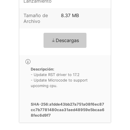
Lanzamiento
Tamaño de
8.37 MB
Archivo
Descargas
Descripción:
- Update RST driver to 17.2
- Update Microcode to support
upcoming cpu.
SHA-256:a1dde43bb27a751a08f6ec87
cc7b7781480caa31aed48959e5bcaa6
8fec6d9f7