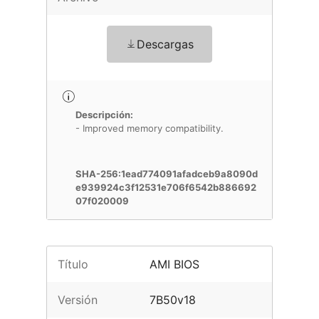
Descargas
Descripción:
- Improved memory compatibility.
SHA-256:1ead774091afadceb9a8090d
e939924c3f12531e706f6542b886692
07f020009
Título
AMI BIOS
Versión
7B50v18