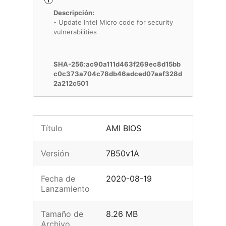
Descripción:
- Update Intel Micro code for security
vulnerabilities
SHA-256:ac90a111d463f269ec8d15bb
c0c373a704c78db46adced07aaf328d
2a212c501
Título
AMI BIOS
Versión
7B50v1A
Fecha de
2020-08-19
Lanzamiento
Tamaño de
8.26 MB
Archivo