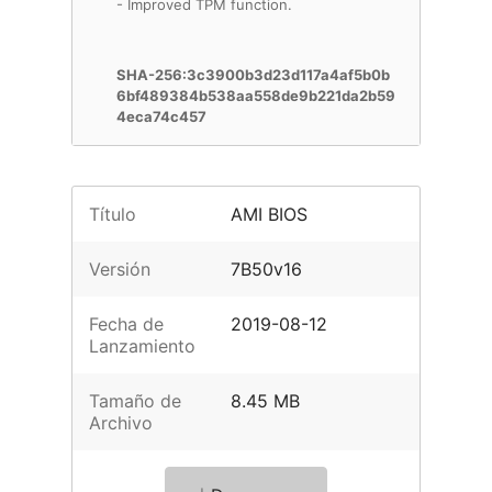
- Improved TPM function.
SHA-256:3c3900b3d23d117a4af5b0b
6bf489384b538aa558de9b221da2b59
4eca74c457
Título
AMI BIOS
Versión
7B50v16
Fecha de
2019-08-12
Lanzamiento
Tamaño de
8.45 MB
Archivo