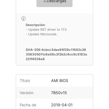
Descargas
Descripción:
- Update RST driver to 17.5
- Update Microcode.
SHA-256:4cbcc3dae95f29c11682c26
358305011c6a08c3f2b2c9cc9c5183a
221f4538a8
Título
AMI BIOS
Versión
7B50v15
Fecha de
2019-04-01