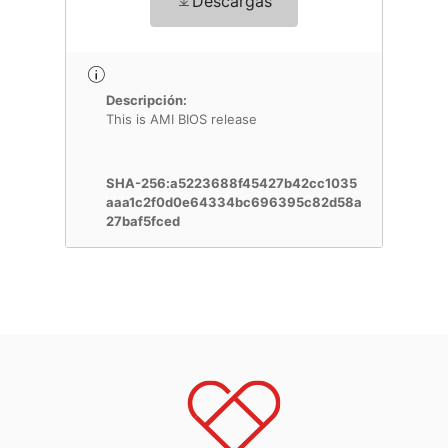
Descargas
Descripción:
This is AMI BIOS release
SHA-256:a5223688f45427b42cc1035
aaa1c2f0d0e64334bc696395c82d58a
27baf5fced