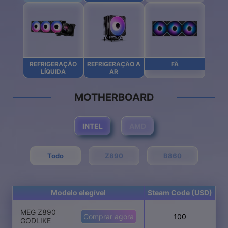
REFRIGERAÇÃO
REFRIGERAÇÃO A
FÃ
LÍQUIDA
AR
MOTHERBOARD
INTEL
AMD
Todo
Z890
B860
Modelo elegível
Steam Code (USD)
MEG Z890
Comprar agora
100
GODLIKE