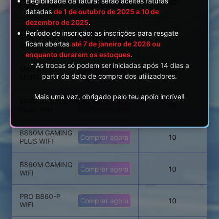
Elegibilidade da fatura: serão aceites faturas
Comprar agora
20
EDGE TI WIFI
datadas
de 1 de outubro de 2025 a 10 de
dezembro de 2025
.
MAG B860
Período de inscrição: as inscrições para resgate
TOMAHAWK
Comprar agora
20
ficam abertas
até 7 de janeiro de 2026 ou
WIFI
enquanto durarem os estoques
.
* As trocas só podem ser iniciadas após 14 dias a
MAG B860M
Comprar agora
20
partir da data de compra dos utilizadores.
MORTAR WIFI
Mais uma vez, obrigado pelo teu apoio incrível!
B860 GAMING
Comprar agora
10
PLUS WIFI
B860M GAMING
Comprar agora
10
PLUS WIFI
B860M GAMING
Comprar agora
10
WIFI
PRO B860-P
Comprar agora
10
WIFI