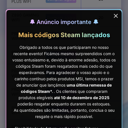
PLUS WIFI
×
Z890 GAMING
Comprar agora
20
WIFI
🔔 Anúncio importante 🔔
Mais códigos Steam lançados
PRO Z890-S
Comprar agora
20
WIFI PZ
Obrigado a todos os que participaram no nosso
PRO Z890-S
recente evento! Ficámos mesmo surpreendidos com o
Buy Now
20
WIFI
vosso entusiasmo e, devido à enorme adesão, todos os
códigos Steam foram resgatados mais cedo do que
PRO Z890-S
esperávamos. Para agradecer o vosso apoio e o
Comprar agora
20
WIFI WHITE
carinho contínuo pelos produtos MSI, temos o prazer
de anunciar que lançámos
uma última remessa de
PRO Z890-P
códigos Steam*.
. Os clientes que compraram
Comprar agora
20
WIFI
produtos elegíveis
até 10 de dezembro de 2025
poderão resgatar enquanto durarem os estoques.
PRO Z890-A
As quantidades são limitadas, portanto, conclua o seu
Comprar agora
20
WIFI
resgate o mais rápido possível.
MPG B860I