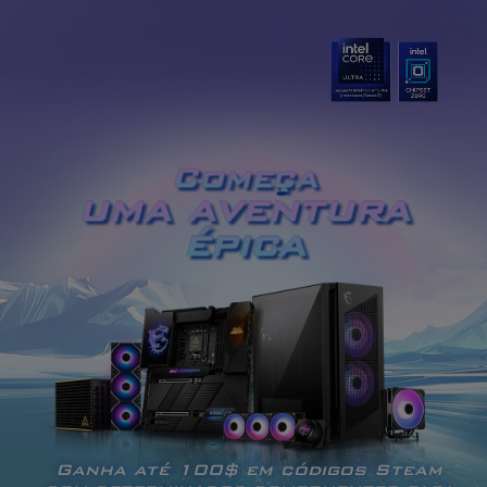
Começa
uma aventura
épica
Ganha até 100$ em códigos Steam