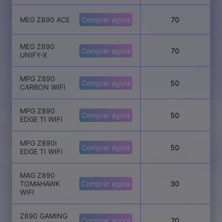
MEG Z890 ACE
Comprar agora
70
MEG Z890
Comprar agora
70
UNIFY-X
MPG Z890
Comprar agora
50
CARBON WIFI
MPG Z890
Comprar agora
50
EDGE TI WIFI
MPG Z890I
Comprar agora
50
EDGE TI WIFI
MAG Z890
TOMAHAWK
Comprar agora
30
WIFI
Z890 GAMING
Comprar agora
20