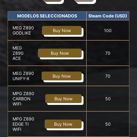
MODELOS SELECCIONADOS
Steam Code (USD)
MEG Z890
Buy Now
100
GODLIKE
MEG
Z890
Buy Now
70
ACE
MEG Z890
Buy Now
70
UNIFY-X
MPG Z890
CARBON
Buy Now
50
WIFI
MPG Z890
EDGE TI
Buy Now
50
WIFI