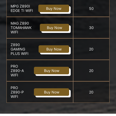
MPG Z890I
Buy Now
50
EDGE TI WIFI
MAG Z890
TOMAHAWK
Buy Now
30
WIFI
Z890
GAMING
Buy Now
20
PLUS WIFI
PRO
Z890-A
Buy Now
20
WIFI
PRO
Z890-P
Buy Now
20
WIFI