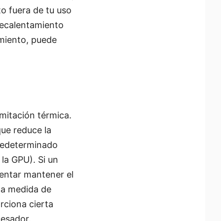
o fuera de tu uso
recalentamiento
imiento, puede
mitación térmica.
que reduce la
predeterminado
la GPU). Si un
tentar mantener el
na medida de
rciona cierta
cesador.