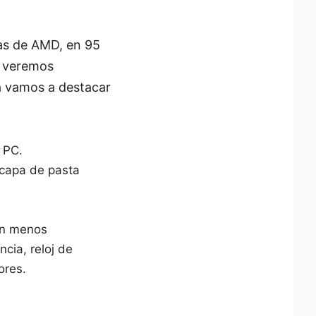
las de AMD, en 95
e veremos
ra vamos a destacar
 PC.
 capa de pasta
son menos
ncia, reloj de
ores.