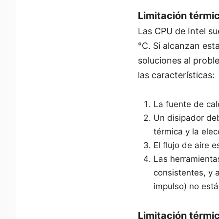
Limitación térmi
Las CPU de Intel su
°C. Si alcanzan est
soluciones al probl
las características:
La fuente de cal
Un disipador de
térmica y la ele
El flujo de aire 
Las herramientas
consistentes, y 
impulso) no est
Limitación térmi