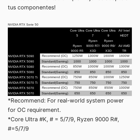
tus componentes!
NVIDIA RTX Serie 50
Core Ultra
Core Ultra
Core Ultra
AI/ Intel
5
7
9
HEDT
Ryzen
Ryzen
Ryzen
9000 R7/
9000 R9/
AI/ AMD
9000 R5
X3D
X3D
TR
Recommend (OC)
1250W
1300W
1600W
1600W
NVIDIA RTX 5090
NVIDIA RTX 5090
Standard(Gaming)
1000
1000
1000
1000
Recommend (OC)
850W
1000W
1000W
1300W
NVIDIA RTX 5080
NVIDIA RTX 5080
Standard(Gaming)
850
850
850
850
Recommend (OC)
750W
850W
1000W
1250W
NVIDIA RTX 5070 Ti
NVIDIA RTX 5070 Ti
Standard(Gaming)
750
750
750
750
Recommend (OC)
750W
850W
850W
1000W
NVIDIA RTX 5070
NVIDIA RTX 5070
Standard(Gaming)
650
650
650
650
*Recommend: For real-world system power
for OC requirement.
*Core Ultra #K, # = 5/7/9, Ryzen 9000 R#,
#=5/7/9