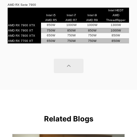
AMD RX Serie 7900
Intel HEDT
Intel i5
Intel i7
Intel i9
AMD
AMD R5
AMD R7
AMD R9
ThreadRipper
850W
1000W
1000W
1300W
AMD RX 7900 XTX
AMD RX 7900 XT
750W
850W
850W
1000W
650W
750W
750W
850W
AMD RX 7800 XTX
AMD RX 7700 XT
650W
750W
750W
850W
Related Blogs