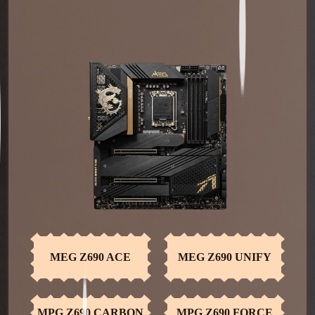
MEG CORELIQUID
MEG CORELIQUID
S360
S280
MEG Z690 ACE
MEG Z690 UNIFY
MPG CORELIQUID
MPG CORELIQUID
K360
K240
MPG Z690 CARBON
MPG Z690 FORCE