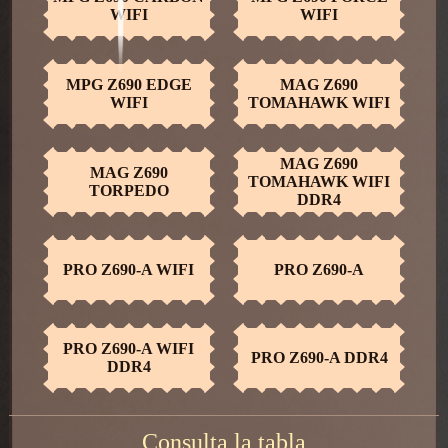
WIFI
WIFI
MAG CORELIQUID
MAG CORELIQUID
280R
C240
MPG Z690 EDGE
MAG Z690
WIFI
TOMAHAWK WIFI
MAG CORELIQUID
MAG CORELIQUID
C280
C360
MAG Z690
MAG Z690
TOMAHAWK WIFI
TORPEDO
DDR4
PRO Z690-A WIFI
PRO Z690-A
PRO Z690-A WIFI
PRO Z690-A DDR4
DDR4
Consulta la tabla